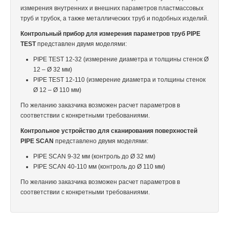
измерения внутренних и внешних параметров пластмассовых
Установка для парообработки
труб и трубок, а также металлических труб и подобных изделий.
Контрольный прибор для измерения параметров труб PIPE
Сервис экструзионных установок
TEST
представлен двумя моделями:
Изготовление деталей
PIPE TEST 12-32 (измерение диаметра и толщины стенок Ø
12 – Ø 32 мм)
Конструирование
PIPE TEST 12-110 (измерение диаметра и толщины стенок
Ø 12 – Ø 110 мм)
Ссылки
По желанию заказчика возможен расчет параметров в
соответствии с конкретными требованиями.
Контакт
Контрольное устройство для сканирования поверхностей
Datenschutz
PIPE SCAN
представлено двумя моделями:
PIPE SCAN 9-32 мм (контроль до Ø 32 мм)
PIPE SCAN 40-110 мм (контроль до Ø 110 мм)
По желанию заказчика возможен расчет параметров в
соответствии с конкретными требованиями.